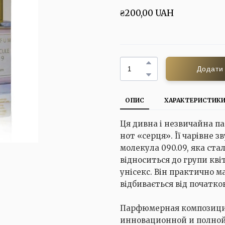
₴200,00 UAH
Додати
ОПИС
ХАРАКТЕРИСТИК
Ця дивна і незвичайна п
нот «серця». Її чарівне 
молекула 090.09, яка ст
відноситься до групи кві
унісекс. Він практично 
відбивається від початко
Парфюмерная композиция
инновационной и полной