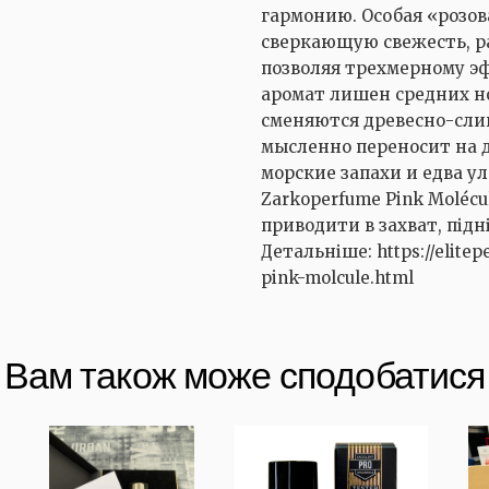
гармонию. Особая «розо
сверкающую свежесть, р
позволяя трехмерному э
аромат лишен средних н
сменяются древесно-сли
мысленно переносит на д
морские запахи и едва у
Zarkoperfume Pink Molécu
приводити в захват, підн
Детальніше: https://elite
pink-molcule.html
Вам також може сподобатися