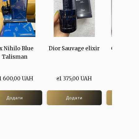
x Nihilo Blue
Dior Sauvage elixir
Cerruti 18
Talisman
Fem
1 600,00 UAH
₴1 375,00 UAH
₴250,00
Додати
Додати
Дода