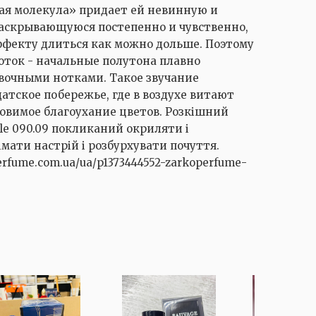
вая молекула» придает ей невинную и
аскрывающуюся постепенно и чувственно,
ффекту длиться как можно дольше. Поэтому
оток - начальные полутона плавно
вочными нотками. Такое звучание
атское побережье, где в воздухе витают
ловимое благоухание цветов. Розкішний
le 090.09 покликаний окриляти і
імати настрій і розбурхувати почуття.
perfume.com.ua/ua/p1373444552-zarkoperfume-