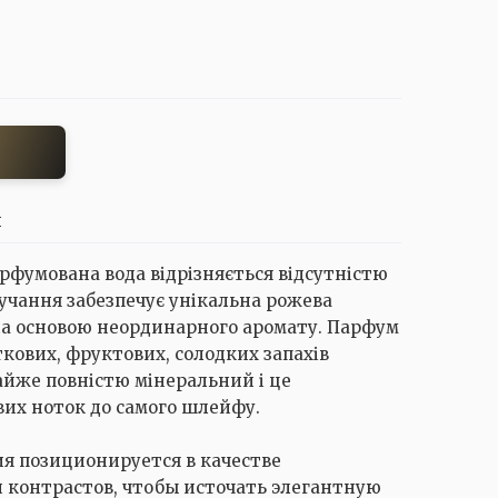
И
арфумована вода відрізняється відсутністю
звучання забезпечує унікальна рожева
ала основою неординарного аромату. Парфум
ткових, фруктових, солодких запахів
майже повністю мінеральний і це
вих ноток до самого шлейфу.
 позиционируется в качестве
 контрастов, чтобы источать элегантную