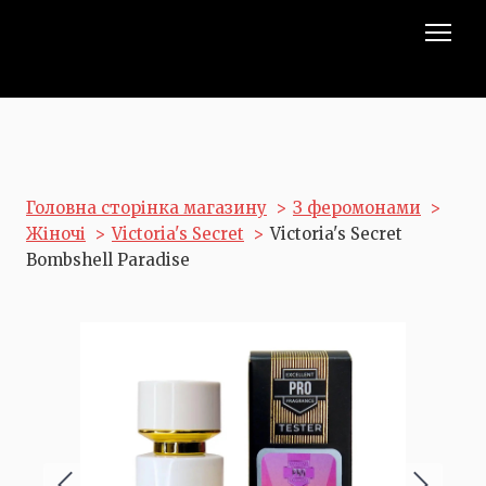
Головна сторінка магазину
З феромонами
Жіночі
Victoria's Secret
Victoria's Secret
Bombshell Paradise