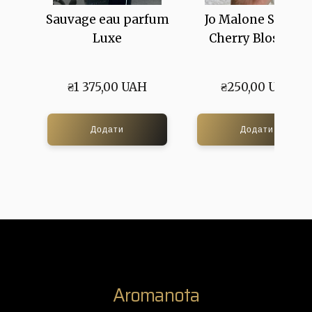
Sauvage eau parfum
Jo Malone Sakura
Luxe
Cherry Blossom
₴1 375,00 UAH
₴250,00 UAH
Додати
Додати
Aromanota