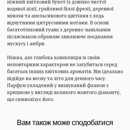
ніжний квітковий букет із дзвінко чистої
водяної лілії, грайливої ​​білої фрезії, деревної
мімози та апельсинового цвітіння з ледь
відчутними цитрусовими нотами. В основі
багатотінковий гуаяк з деревно-ванільним
післясмаком обрамляє хвилююче поєднання
мускусу і амбри.
Ніжна, але глибока композиція зі своїм
неповторним характером не загубиться серед
багатьох інших квіткових ароматів. Він ідеально
підійде на весну та літо для денного часу.
Парфум укладений у вишуканий флакон з
кришкою у вигляді великого жовтого діаманту,
що символізує його.
Вам також може сподобатися