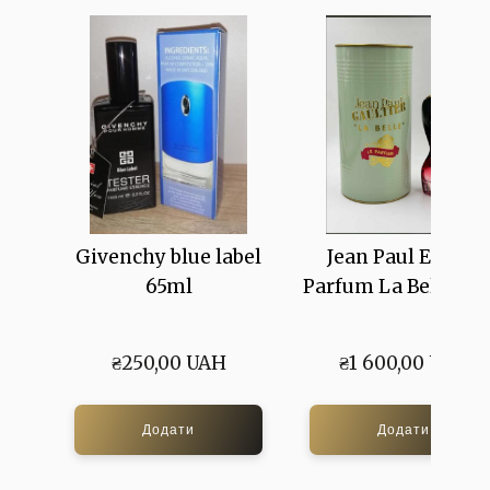
Givenchy blue label
Jean Paul Eau de
65ml
Parfum La Belle Lu
₴250,00 UAH
₴1 600,00 UAH
Додати
Додати