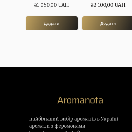
₴1 050,00 UAH
₴2 100,00 UAH
Додати
Додати
Aromanota
- найбільший вибір ароматів в Україні
- аромати з феромонами