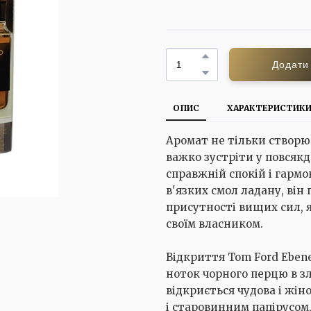
Додати
ОПИС
ХАРАКТЕРИСТИК
Аромат не тільки створ
важко зустріти у повсяк
справжній спокій і гармо
в'язких смол ладану, ві
присутності вищих сил, 
своїм власником.
Відкриття Tom Ford Eben
ноток чорного перцю в зл
відкриється чудова і жі
і старовинним папірусом,