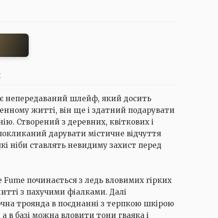
И
ює непередаваний шлейф, який досить
денному житті, він ще і здатний подарувати
нію. Створений з деревних, квіткових і
н покликаний дарувати містичне відчуття
які ніби ставлять невидиму захист перед
e Fume починається з ледь вловимих гірких
итті з пахучими фіалками. Далі
ночна троянда в поєднанні з терпкою шкірою
 а в базі можна вловити тони гваяка і