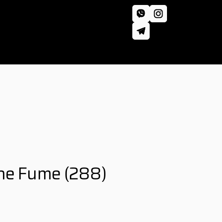
ne Fume
(288)