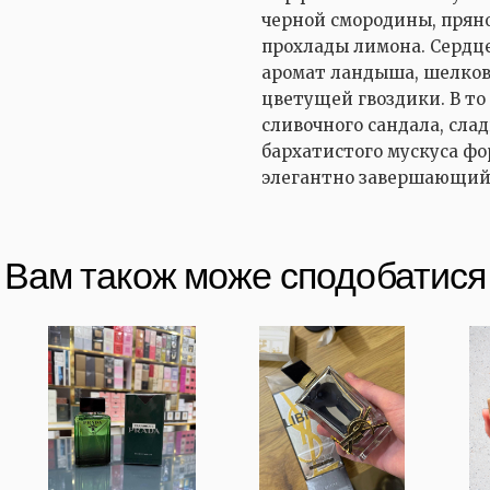
черной смородины, прян
прохлады лимона. Сердц
аромат ландыша, шелков
цветущей гвоздики. В то
сливочного сандала, сла
бархатистого мускуса ф
элегантно завершающий
Вам також може сподобатися