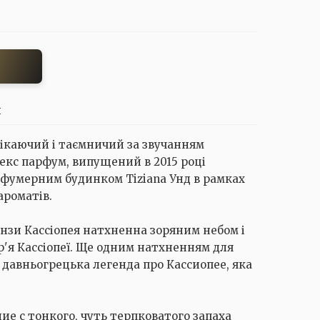
И
лікаючий і таємничий за звучанням
екс парфум, випущений в 2015 році
фумерним будинком Tiziana Унд в рамках
ароматів.
нзи Кассіопея натхненна зоряним небом і
'я Кассіопеї. Ще одним натхненням для
 давньогрецька легенда про Кассиопее, яка
е с тонкого, чуть терпковатого запаха