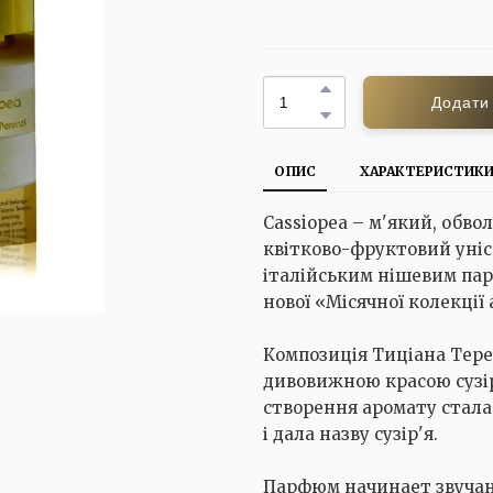
Додати
ОПИС
ХАРАКТЕРИСТИК
Cassiopea – м'який, обво
квітково-фруктовий уніс
італійським нішевим пар
нової «Місячної колекції 
Композиція Тиціана Тере
дивовижною красою сузір
створення аромату стала
і дала назву сузір'я.
Парфюм начинает звучани