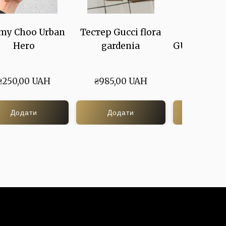
my Choo Urban
Тестер Gucci flora
AMOU
Hero
gardenia
GUIDANCE 
ГАЙДЕН
₴250,00 UAH
₴985,00 UAH
₴265,00
Додати
Додати
Дода