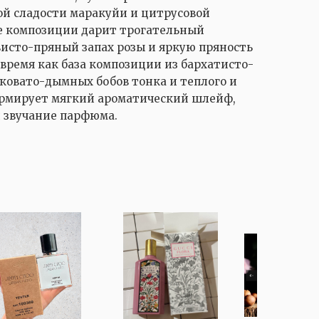
ой сладости маракуйи и цитрусовой
е композиции дарит трогательный
исто-пряный запах розы и яркую пряность
 время как база композиции из бархатисто-
дковато-дымных бобов тонка и теплого и
ормирует мягкий ароматический шлейф,
 звучание парфюма.