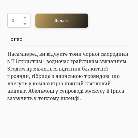
Додати
ОПИС
Насамперед ви відчуєте тони чорної смородини
з її іскристим і водночас грайливим звучанням.
Згодом проявляться відтінки блакитної
троянди, гібрида з японською трояндою, що
внесуть у композицію ніжний квітковий
акцент. Абельмош у супроводі мускусу й іриса
зазвучить у теплому шлейфі.