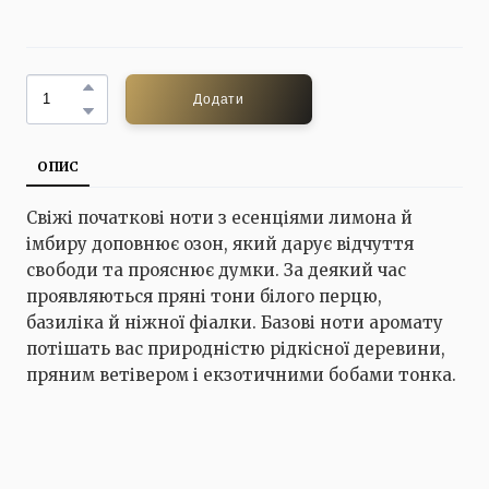
Додати
ОПИС
Свіжі початкові ноти з есенціями лимона й
імбиру доповнює озон, який дарує відчуття
свободи та прояснює думки. За деякий час
проявляються пряні тони білого перцю,
базиліка й ніжної фіалки. Базові ноти аромату
потішать вас природністю рідкісної деревини,
пряним ветівером і екзотичними бобами тонка.