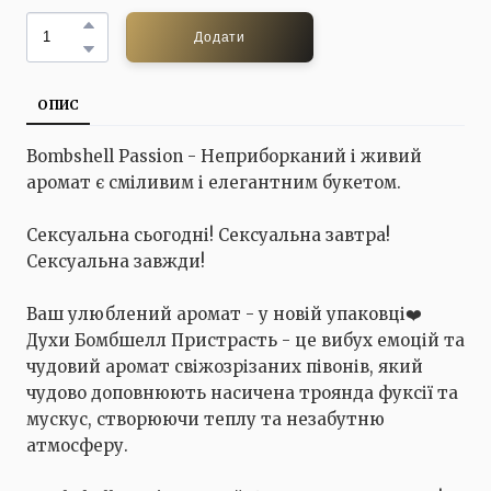
Додати
ОПИС
Bombshell Passion - Неприборканий і живий
аромат є сміливим і елегантним букетом.
Сексуальна сьогодні! Сексуальна завтра!
Сексуальна завжди!
Ваш улюблений аромат - у новій упаковці❤️
Духи Бомбшелл Пристрасть - це вибух емоцій та
чудовий аромат свіжозрізаних півонів, який
чудово доповнюють насичена троянда фуксії та
мускус, створюючи теплу та незабутню
атмосферу.