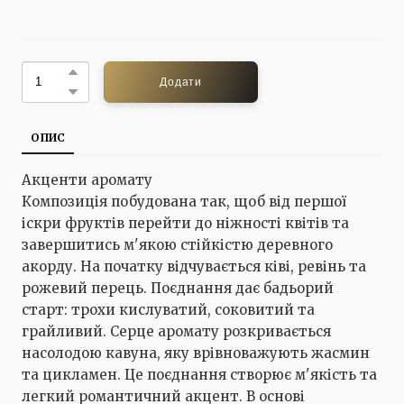
Додати
ОПИС
Акценти аромату
Композиція побудована так, щоб від першої
іскри фруктів перейти до ніжності квітів та
завершитись м'якою стійкістю деревного
акорду. На початку відчувається ківі, ревінь та
рожевий перець. Поєднання дає бадьорий
старт: трохи кислуватий, соковитий та
грайливий. Серце аромату розкривається
насолодою кавуна, яку врівноважують жасмин
та цикламен. Це поєднання створює м'якість та
легкий романтичний акцент. В основі