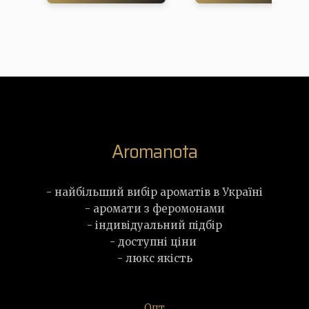
Aromanota
- найбільший вибір ароматів в Україні
- аромати з феромонами
- індивідуальний підбір
- доступні ціни
- люкс якість
Опт