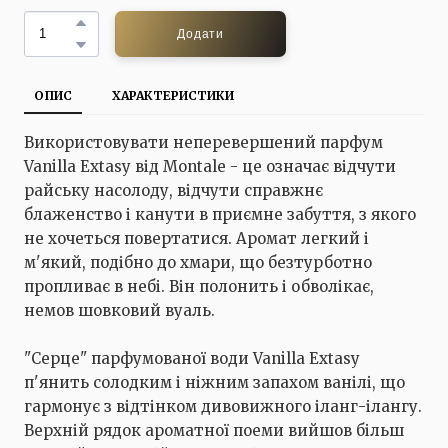
Додати
ОПИС
ХАРАКТЕРИСТИКИ
Використовувати неперевершений парфум
Vanilla Extasy від Montale - це означає відчути
райську насолоду, відчути справжнє
блаженство і канути в приємне забуття, з якого
не хочеться повертатися. Аромат легкий і
м'який, подібно до хмари, що безтурботно
пропливає в небі. Він полонить і обволікає,
немов шовковий вуаль.
"Серце" парфумованої води Vanilla Extasy
п'янить солодким і ніжним запахом ванілі, що
гармонує з відтінком дивовижного іланг-ілангу.
Верхній рядок ароматної поеми вийшов більш