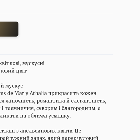
квіткові, мускусні
новий цвіт
ий мускус
s de Marly Athalia прикрасить кожен
ся жіночність, романтика й елегантність,
і таємничим, суворим і благородним, а
кликати на обличчі усмішку.
кані з апельсинових квітів. Це
райдужний запах, який дарує чудовий