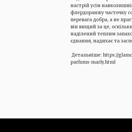
настрій усім навколишні
флердоранжу часточку со
перевага добра, а не пра
він вищий за це, оскільк
наділений теплим запахом
єднання, надихає та засп
Детальніше: https://glamo
parfums-marly.html