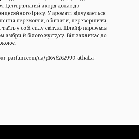
м. Центральний акорд додає до
нцесяйного ірису. У ароматі відчувається
гнення перемогти, обігнати, перевершити,
и таїть у собі силу світла. Шлейф парфумів
 амбри й білого мускусу. Він закликає до
окоює.
ur-parfum.com/ua/p1646262990-athalia-