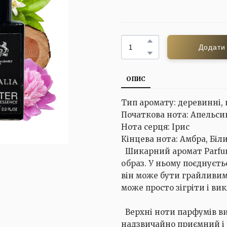
Додати
ОПИС
Тип аромату: деревинні, 
Початкова нота: Апельси
Нота серця: Ірис
Кінцева нота: Амбра, Біл
Шикарний аромат Parfum
образ. У ньому поєднуєть
він може бути грайливим 
може просто зігріти і ви
Верхні ноти парфумів вит
надзвичайно приємний і 