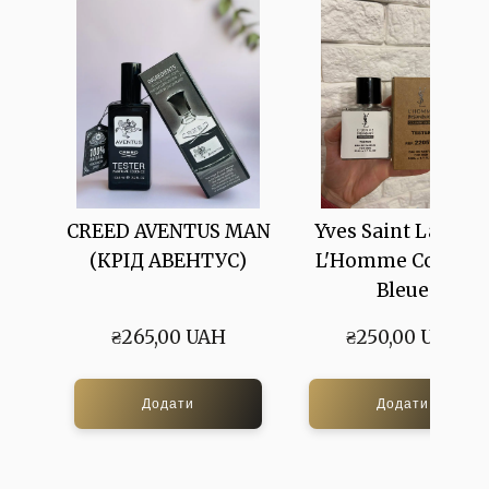
CREED AVENTUS MAN
Yves Saint Lauren
(КРІД АВЕНТУС)
L'Homme Cologn
Bleue
₴265,00 UAH
₴250,00 UAH
Додати
Додати