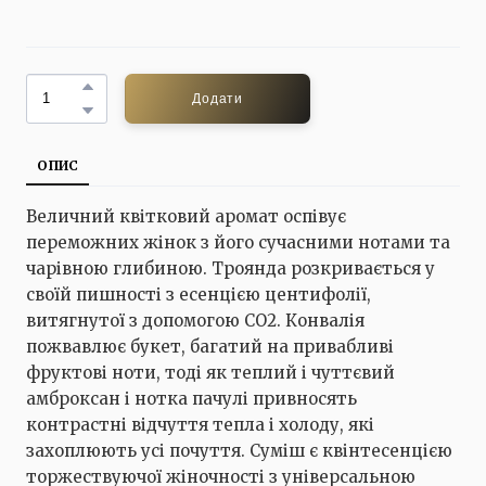
Додати
ОПИС
Величний квітковий аромат оспівує
переможних жінок з його сучасними нотами та
чарівною глибиною. Троянда розкривається у
своїй пишності з есенцією центифолії,
витягнутої з допомогою CO2. Конвалія
пожвавлює букет, багатий на привабливі
фруктові ноти, тоді як теплий і чуттєвий
амброксан і нотка пачулі привносять
контрастні відчуття тепла і холоду, які
захоплюють усі почуття. Суміш є квінтесенцією
торжествуючої жіночності з універсальною