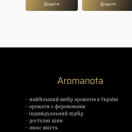
Додати
Додати
Aromanota
- найбільший вибір ароматів в Україні
- аромати з феромонами
- індивідуальний підбір
- доступні ціни
- люкс якість