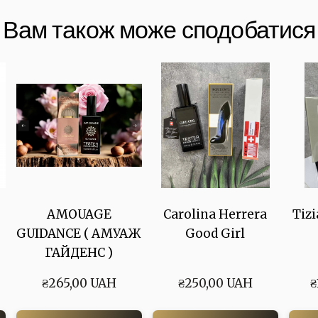
Вам також може сподобатися
AMOUAGE
Carolina Herrera
Tizi
GUIDANCE ( АМУАЖ
Good Girl
ГАЙДЕНС )
₴265,00 UAH
₴250,00 UAH
₴