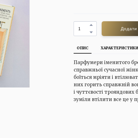
Додати
ОПИС
ХАРАКТЕРИСТИК
Парфумери іменитого бр
справжньої сучасної жінк
боїться мріяти і втілюва
них горить справжній вог
і чуттєвості трояндових
зуміли втілити все це у 