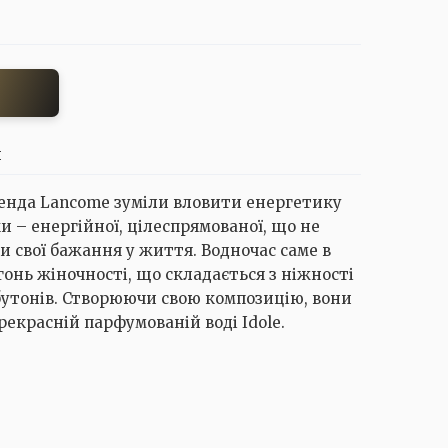
И
енда Lancome зуміли вловити енергетику
и – енергійної, цілеспрямованої, що не
ти свої бажання у життя. Водночас саме в
онь жіночності, що складається з ніжності
 бутонів. Створюючи свою композицію, вони
прекрасній парфумованій воді Idole.