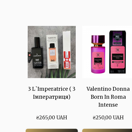
3 L`Imperatrice ( 3
Valentino Donna
Імператриця)
Born In Roma
Intense
₴265,00 UAH
₴250,00 UAH