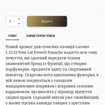
Додати
ОПИС
ХАРАКТЕРИСТИКИ
Новий аромат для сучасних хлопців Lacoste
L.12.12 Pour Lui French Panache надасть всю гаму
почуттів, які здатний передати тільки
знаменитий бренд із Франції, що створює
парфумерію, предмети одягу та спортивний
інвентар. Стартова нота однозначно фужерна, в
ній лимон поєднується з солодким
мандариновим покривом і яскравим зеленим
кардамоном, що вносить у піраміду відчуття
східної краси. Середній півтон уже спокійніший,
у ньому гірська лаванда танцює з хрустким