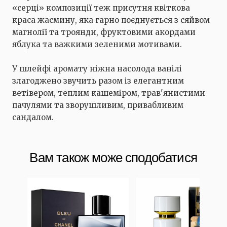
«серці» композиції теж присутня квіткова
краса жасмину, яка гарно поєднується з сяйвом
магнолії та троянди, фруктовими акордами
яблука та важкими зеленими мотивами.
У шлейфі аромату ніжна насолода ванілі
злагоджено звучить разом із елегантним
ветівером, теплим кашеміром, трав'янистими
пачулями та зворушливим, привабливим
сандалом.
Вам також може сподобатися