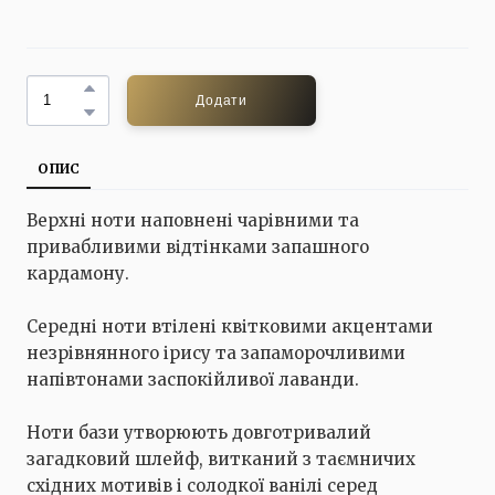
Додати
ОПИС
Верхні ноти наповнені чарівними та
привабливими відтінками запашного
кардамону.
Середні ноти втілені квітковими акцентами
незрівнянного ірису та запаморочливими
напівтонами заспокійливої лаванди.
Ноти бази утворюють довготривалий
загадковий шлейф, витканий з таємничих
східних мотивів і солодкої ванілі серед