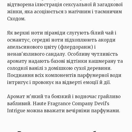
відтворена ілюстрація сексуальної й загадкової
жінки, яка асоціюється з магічним і таємничим
Сходом.
Як верхні ноти піраміди слугують білий чай і
османтус, середні ноти підхоплюють акорди
апельсинового цвіту (флердоранж) і
ненав'язливого сандалу. Особливу чутливість
аромату надають базові відтінки кашмерану та
солодкої ванілі з домішкою сухої деревини.
Поєднання всіх компонентів парфумерної води
інтригує і провокує на відверті емоції й дії.
Аромат м'який та боязкий і водночас грайливо
вабливий. Haute Fragrance Company Devil's
Intrigue можна вважати вечірніми парфумами.