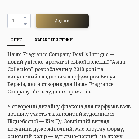
Додати
ОПИС
ХАРАКТЕРИСТИКИ
Haute Fragrance Company Devil's Intrigue —
новий унісекс-аромат зі свіжої колекції "Asian
Collection", розроблений у 2018 році та
випущений спадковим парфумером Бенуа
Бержіа, який створив для Haute Fragrance
Company п'ять чудових ароматів.
У створенні дизайну флакона для парфумів взяв
активну участь талановитий художник із
Піднебесної — Кім Цу. Зовнішній вигляд
посудини дуже жіночний, має округлу форму,
основний колір — вугільно-чорний, на якому