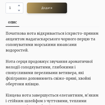
Додати
ОПИС
Початкова нота відкривається іскристо-пряним
акцентом мадагаскарського чорного перцю та
солонуватими морськими нюансами
водоростей.
Нота серця продовжує звучання ароматичної
мелодії солодкуватими, глибокими і
спокусливими переливами ветивера, які
філігранно доповнюють свіжо-пряні, хвойні
обертони ялівцю.
Кінцева нота завершується елегантним, м'яким
і стійким шлейфом з чуттєвими, теплими