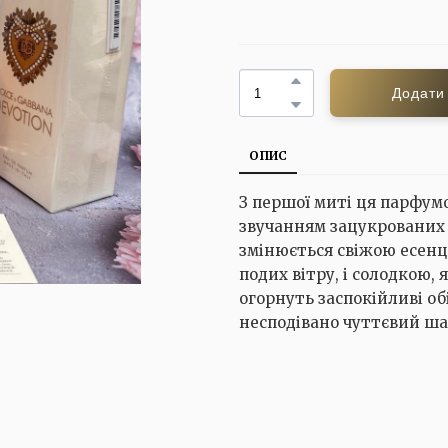
Додати
ОПИС
З першої миті ця парфум
звучанням зацукрованих 
змінюється свіжою есенц
подих вітру, і солодкою, 
огорнуть заспокійливі обі
несподівано чуттєвий ша