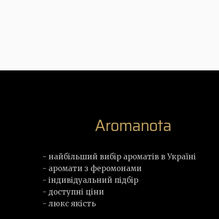
Aromanota
- найбільший вибір ароматів в Україні
- аромати з феромонами
- індивідуальний підбір
- доступні ціни
- люкс якість