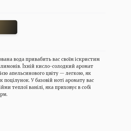
ована вода привабить вас своїм іскристим
лимонів. Їхній кисло-солодкий аромат
ією апельсинового цвіту — легкою, як
як поцілунок. У базовій ноті аромату вас
йми теплої ванілі, яка приховує в собі
рм.