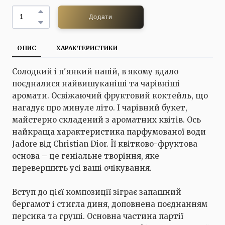
Додати
ОПИС
ХАРАКТЕРИСТИКИ
Солодкий і п'янкий напій, в якому вдало
поєдналися найвишуканіші та чарівніші
аромати. Освіжаючий фруктовий коктейль, що
нагадує про минуле літо. І чарівний букет,
майстерно складений з ароматних квітів. Ось
найкраща характеристика парфумованої води
Jadore від Christian Dior. Її квітково-фруктова
основа – це геніальне творіння, яке
перевершить усі ваші очікування.
Вступ до цієї композиції зіграє запашний
бергамот і стигла диня, доповнена поєднанням
персика та груші. Основна частина партії