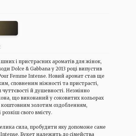
И
шних і пристрасних ароматів для жінок,
моди Dolce & Gabbana у 2013 році випустив
Pour Femme Intense. Новий аромат став ще
ким, сповненим ніжності та пристрасті,
чуттєвості й душевності. Незмінно
она, що виконаний у соковитих кольорах
з коштовним золотим оздобленням,
 розкіш свого вмісту.
велика сила, пробудити яку допоможе саме
Intense. Букет належить до сімейства