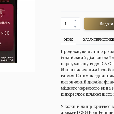
Додати
ОПИС
ХАРАКТЕРИСТИК
Продовжуючи лінію розкі
італійський Дім високої 
парфумовану воду D & G 
більш насиченим і глибо
гармонійним поєднанням 
витончений дизайн флак
міцного червоного вина 
підкреслює шляхетність і
У кожній жінці криться 
аромат D & G Pour Femme 