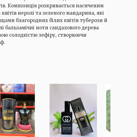
тів. Композиція розкривається насиченим
квітів неролі та зеленого мандарина, які
ами благородних білих квітів туберози й
лі бальзамічні ноти сандалового дерева
вою солодкістю зефіру, створюючи
ф.