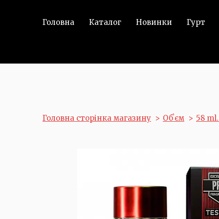
Головна
Каталог
Новинки
Гурт
Головна сторінка магазину
Обʼєм
58 ml