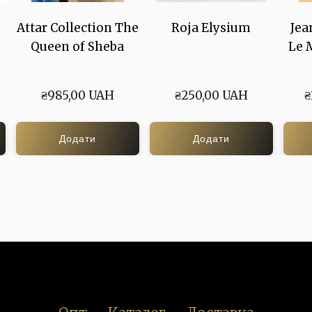
Attar Collection The
Roja Elysium
Jea
Queen of Sheba
Le 
₴985,00 UAH
₴250,00 UAH
₴
Додати
Додати