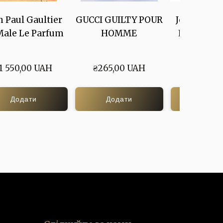
n Paul Gaultier
GUCCI GUILTY POUR
Jean Paul 
Male Le Parfum
HOMME
La Belle P
Gard
1 550,00 UAH
₴265,00 UAH
₴250,00
Додати
Додати
Дода