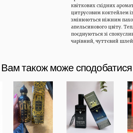
квіткових східних арома
цитрусовим коктейлем із 
змінюються ніжним пахощ
апельсинового цвіту. Теп
поєднуються зі спокусли
чарівний, чуттєвий шлей
Вам також може сподобатися