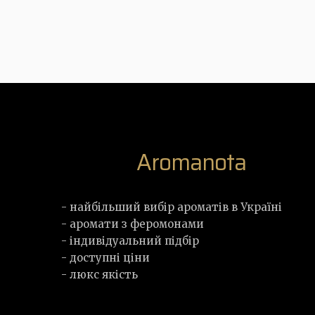
Aromanota
- найбільший вибір ароматів в Україні
- аромати з феромонами
- індивідуальний підбір
- доступні ціни
- люкс якість