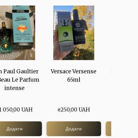
n Paul Gaultier
Versace Versense
Hugo Bos
Beau Le Parfum
65ml
Rever
intense
1 050,00 UAH
₴250,00 UAH
₴250,00
Додати
Додати
Дода