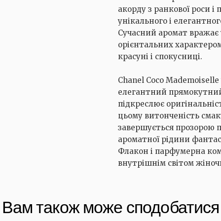
акорду з ранкової роси і
унікального і елегантног
Сучасний аромат вражає 
орієнтальних характером
красуні і спокусниці.
Chanel Coco Mademoiselle
елегантний прямокутний 
підкреслює оригінальніст
цьому витонченість смак
завершується прозорою п
ароматної рідини фантас
Флакон і парфумерна ком
внутрішнім світом жіноч
Вам також може сподобатися