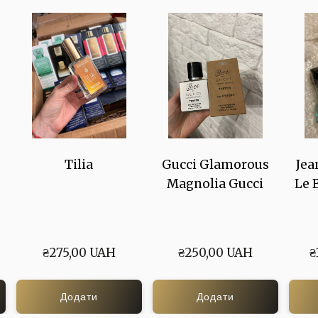
Tilia
Gucci Glamorous
Jea
Magnolia Gucci
Le 
₴275,00 UAH
₴250,00 UAH
₴
Додати
Додати