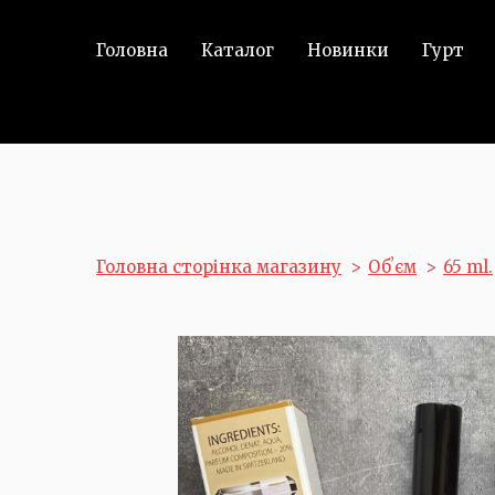
Головна
Каталог
Новинки
Гурт
Головна сторінка магазину
Обʼєм
65 ml.