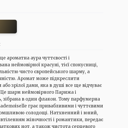
И
 це ароматна аура чуттєвості і
ана неймовірної красуні, тієї спокусниці,
альністю чисто європейського шарму, а
чністю. Аромат може підкреслити
 або зрілої дами, яка в душі все ще відчуває
. Це шарм неймовірного Парижа і
, зібрана в один флакон. Тому парфумерна
Mademoiselle грає привабливими і чуттєвими
ломшливою солодощі. Натхненний і юний,
 втіленням жіночності і романтики, передає
очаткових нот, а також чистота серцевого