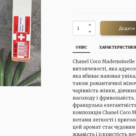
Додати
ОПИС
ХАРАКТЕРИСТИК
Chanel Coco Mademoiselle
витонченості, яка адресов
яка вбиває наповал унік
також романтичної жіно
чарівність жінки, дівчини
насолоду і фривольність
французька елегантність
композиція Chanel Coco 
нотами легкості і приго
цей аромат стає чудовим
жвавість і іскристість п