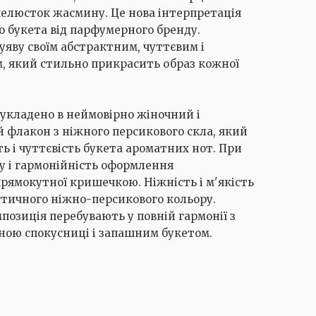
 пелюсток жасмину. Це нова інтерпретація
о букета від парфумерного бренду.
уяву своїм абстрактним, чуттєвим і
, який стильно прикрасить образ кожної
 укладено в неймовірно жіночний і
флакон з ніжного персикового скла, який
ь і чуттєвість букета ароматних нот. При
у і гармонійність оформлення
рямокутної кришечкою. Ніжність і м'якість
тичного ніжно-персикового кольору.
позиція перебувають у повній гармонії з
ною спокусниці і запашним букетом.