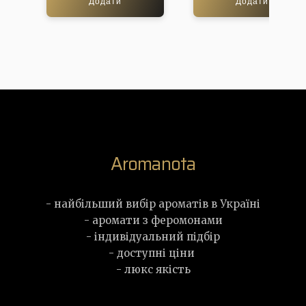
Додати
Додати
Aromanota
- найбільший вибір ароматів в Україні
- аромати з феромонами
- індивідуальний підбір
- доступні ціни
- люкс якість