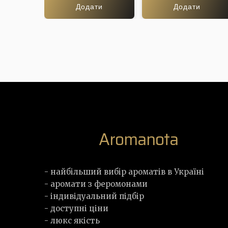
Додати
Додати
Aromanota
- найбільший вибір ароматів в Україні
- аромати з феромонами
- індивідуальний підбір
- доступні ціни
- люкс якість