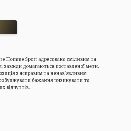
И
ure Homme Sport адресована сміливим та
кі завжди домагаються поставленої мети.
зиція з яскравим та ненав'язливим
робуджувати бажання ризикувати та
х відчуттів.