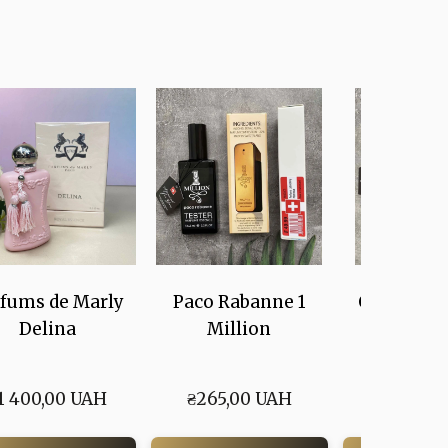
fums de Marly
Paco Rabanne 1
Carolina 
Delina
Million
Good G
1 400,00 UAH
₴265,00 UAH
₴250,00