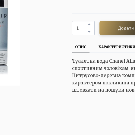
Додати
ОПИС
ХАРАКТЕРИСТИК
Туалетна вода Chanel All
спортивним чоловікам, я
Цитрусово-деревна компо
характером покликана п
штовхати на пошуки нови