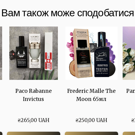
Вам також може сподобатися
Paco Rabanne
Frederic Malle The
Par
Invictus
Moon 65мл
₴265,00 UAH
₴250,00 UAH
₴