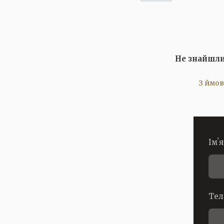
Не знайшли
З ймов
Імʼя
Тел