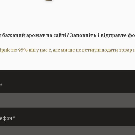
 бажаний аромат на сайті? Заповніть і відправте ф
ірністю 95% він у нас є, але ми ще не встигли додати товар н
*
ефон
*