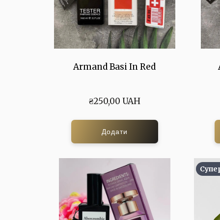
Armand Basi In Red
₴250,00 UAH
Додати
Супе