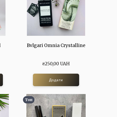
d
Bvlgari Omnia Crystalline
₴250,00 UAH
Додати
Топ