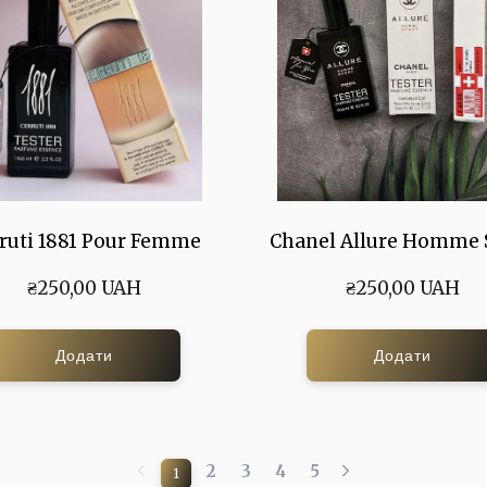
ruti 1881 Pour Femme
Chanel Allure Homme 
₴250,00 UAH
₴250,00 UAH
Додати
Додати
2
3
4
5
1