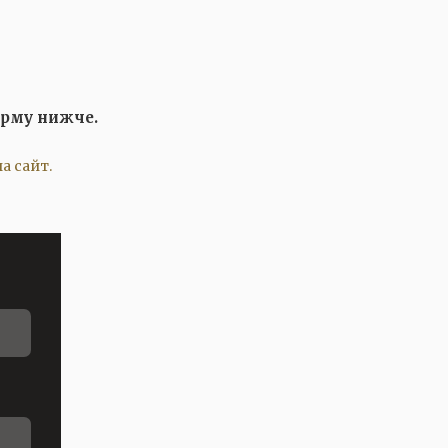
орму нижче.
а сайт.