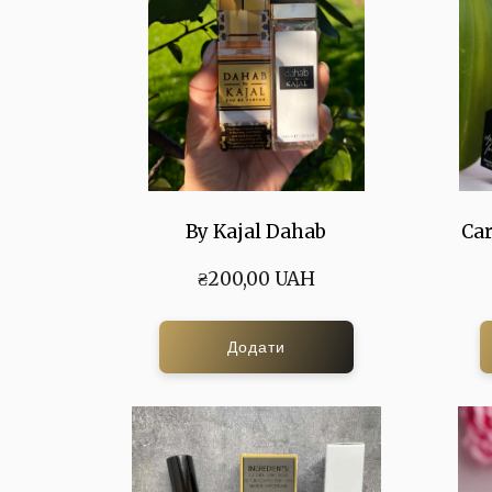
By Kajal Dahab
Car
₴200,00 UAH
Додати