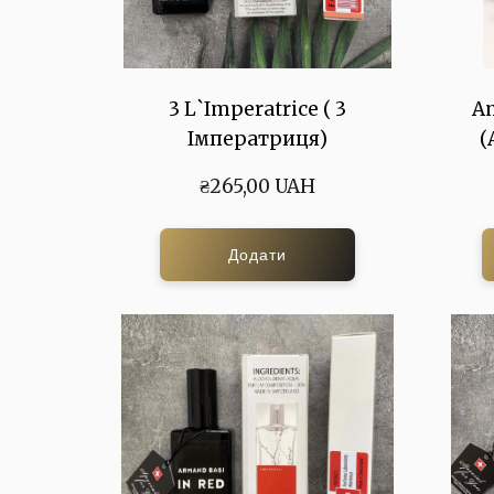
3 L`Imperatrice ( 3
A
Імператриця)
(
₴265,00 UAH
Додати