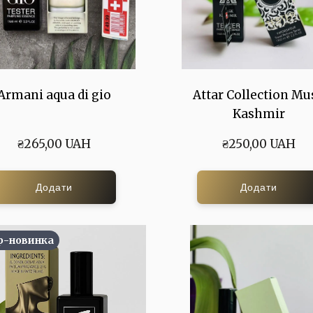
Armani aqua di gio
Attar Collection Mu
Kashmir
₴265,00 UAH
₴250,00 UAH
Додати
Додати
р-новинка