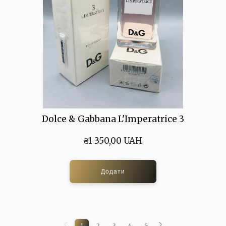
Dolce & Gabbana L'Imperatrice 3
₴1 350,00 UAH
Додати
1
2
3
4
5