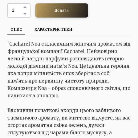
Додати
ОПИС
ХАРАКТЕРИСТИКИ
"Cacharel Noa є класичним жіночим ароматом від
французької компанії Cacharel. Неймовірно
легкі й лагідні парфуми розповідають історію
молодої дівчини на ім'я Noa. Це ідеальна героїня,
яка попри мінливість епох зберігає в собі
пам'ять про первинну чистоту природи.
Композиція Noa - образ споконвічного світла, що
надихає та оновлює.
Вловивши початкові акорди цього вабливого
таємничого аромату, ви миттєво відчуєте, як вас
огортає ароматна свіжа зелень, думки
сплутуються під чарами білого мускусу, а