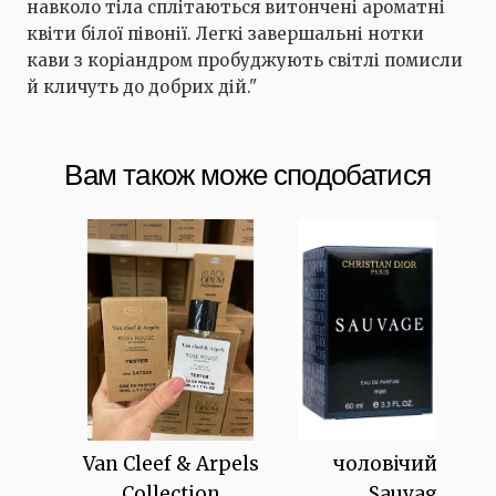
навколо тіла сплітаються витончені ароматні
квіти білої півонії. Легкі завершальні нотки
кави з коріандром пробуджують світлі помисли
й кличуть до добрих дій."
Вам також може сподобатися
Van Cleef & Arpels
чоловічий Dior
Collection
Sauvage