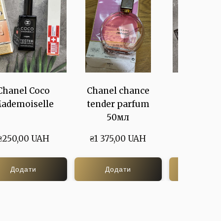
Chanel Coco
Chanel chance
PACO RA
ademoiselle
tender parfum
LADY MI
50мл
₴250,00 UAH
₴1 375,00 UAH
₴265,00
Додати
Додати
Дода