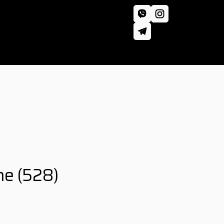
he
(528)