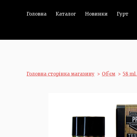
Головна
Каталог
Новинки
Гурт
Головна сторінка магазину
Обʼєм
58 ml