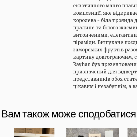
екзотичного манго плавн
композиції, яке відкрив
королева - біла троянда 
пралине та білого жасмин
витонченими, елегантни
піраміди. Вишукане поєдн
заморських фруктів разо
картину довгограючим, с
Rayhan був презентований
призначений для відверт
представників обох стате
цікавим і незабутнім, а 
Вам також може сподобатися