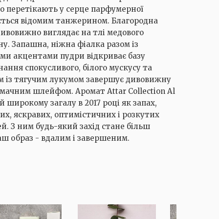
о перетікають у серце парфумерної
ається відомим танжерином. Благородна
дивовижно виглядає на тлі медового
у. Запашна, ніжна фіалка разом із
ми акцентами пудри відкриває базу
ання спокусливого, білого мускусу та
м із тягучим лукумом завершує дивовижну
мачним шлейфом. Аромат Attar Collection Al
 широкому загалу в 2017 році як запах,
их, яскравих, оптимістичних і розкутих
й. З ним будь-який захід стане більш
ваш образ - вдалим і завершеним.