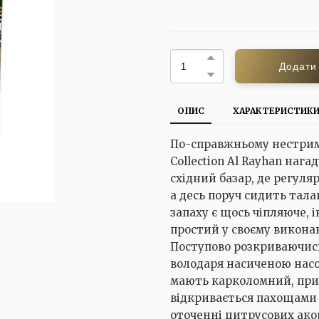
Додати
ОПИС
ХАРАКТЕРИСТИК
По-справжньому нестримн
Collection Al Rayhan наг
східний базар, де регуля
а десь поруч сидить тал
запаху є щось чіпляюче, і
простий у своєму викона
Поступово розкриваючись 
володаря насиченою насо
мають карколомний, при
відкривається пахощами 
оточенні цитрусових ако