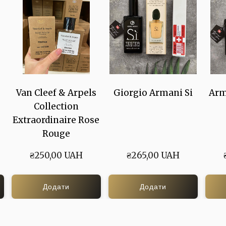
Van Cleef & Arpels
Giorgio Armani Si
Arm
Collection
Extraordinaire Rose
Rouge
₴250,00 UAH
₴265,00 UAH
Додати
Додати