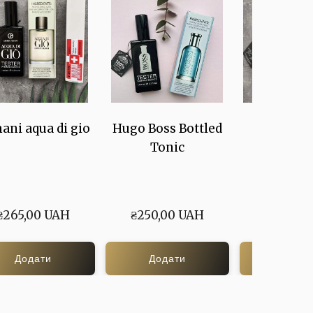
ani aqua di gio
Hugo Boss Bottled
Paco Rab
Tonic
Milli
₴265,00 UAH
₴250,00 UAH
₴250,00
Додати
Додати
Дода