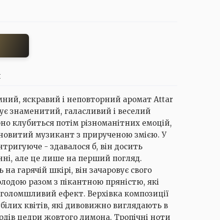
И
ий, яскравий і неповторний аромат Attar
адує знаменитий, галасливий і веселий
рно клубиться потім різноманітних емоцій,
ановитий музикант з прирученою змією. У
нтригуюче - здавалося б, він досить
нні, але це лише на перший погляд.
на гарячій шкірі, він зачаровує свого
лодою разом з пікантною пряністю, які
голомшливий ефект. Верхівка композиції
білих квітів, які дивовижно виглядають в
рдів цедри жовтого лимона. Тропічні ноти