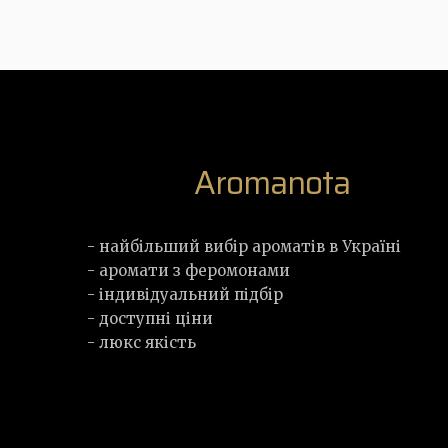
Aromanota
- найбільший вибір ароматів в Україні
- аромати з феромонами
- індивідуальний підбір
- доступні ціни
- люкс якість