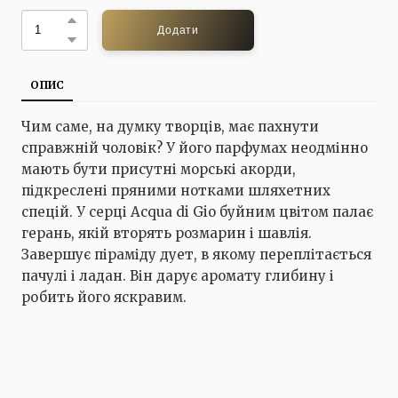
Додати
ОПИС
Чим саме, на думку творців, має пахнути
справжній чоловік? У його парфумах неодмінно
мають бути присутні морські акорди,
підкреслені пряними нотками шляхетних
спецій. У серці Acqua di Gio буйним цвітом палає
герань, якій вторять розмарин і шавлія.
Завершує піраміду дует, в якому переплітається
пачулі і ладан. Він дарує аромату глибину і
робить його яскравим.