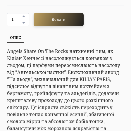
Додати
ОПИС
Angels Share On The Rocks натхненні тим, як
Кіліан Хеннессі насолоджується коньяком з
льодом, ці парфуми переосмислюють насолоду
від "Ангельської частки". Ексклюзивний акорд
"На льоду", визначальний для KILIAN PARIS,
підсилює відчуття пікантним коктейлем з
бергамоту, грейпфруту та альдегідів, додаючи
кришталеву прохолоду до цього розкішного
еліксиру. Ця іскриста свіжість переходить у
повільне тепло коньячної есенції, збагаченої
смолою мірри та абсолютом бобів тонка,
балансуючи між морозною яскравістю та