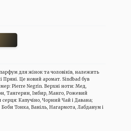
 парфум для жінок та чоловіків, належить
і Пряні. Це новий аромат. Sindbad був
ер: Pierre Negrin. Верхні ноти: Мед,
он, Тангерин, Імбир, Манго, Рожевий
 серця: Капучіно, Чорний Чай і Давана;
, Боби Тонка, Ваніль, Нагармота, Лабданум і