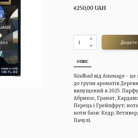
₴250,00 UAH
Додати
ОПИС
Sindbad від Amouage - це
до групи ароматів Деревн
випущений в 2025. Парфум
Абрикос, Гранат, Кардам
Перець і Грейпфрут; ноти
ноти бази: Кедр, Ветивер
Пачулі.