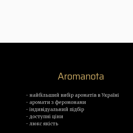
Aromanota
- найбільший вибір ароматів в Україні
- аромати з феромонами
- індивідуальний підбір
- доступні ціни
- люкс якість