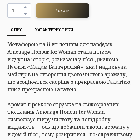
Додати
ОПИС
ХАРАКТЕРИСТИКИ
Метафорою та її втіленням для парфуму
Amouage Honour for Woman стала цілком
відчутна історія, розказана у п'єсі Джакомо
Пуччіні «Мадам Баттерфляй», яка і надихнула
майстрів на створення цього чистого аромату,
що асоціюється скоріше з прекрасною Галатією,
ніж з прекрасною Галатею.
Аромат гірського струмка та свіжозрізаних
тюльпанів Amouage Honour for Woman
символізує щиру чистоту та непідробну
відданість — ось що побачили творці аромату у
відомій п'єсі, тому розкритися і по-справжньому