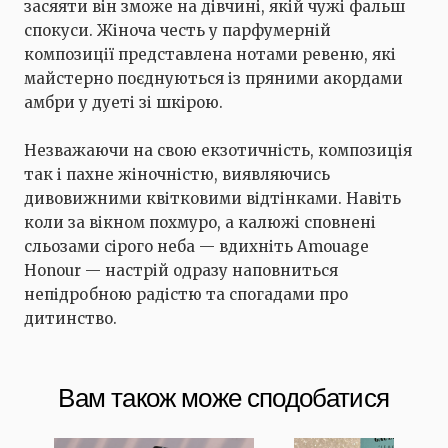
засяяти він зможе на дівчині, якій чужі фальш
спокуси. Жіноча честь у парфумерній
композиції представлена ​​нотами ревеню, які
майстерно поєднуються із пряними акордами
амбри у дуеті зі шкірою.
Незважаючи на свою екзотичність, композиція
так і пахне жіночністю, виявляючись
дивовижними квітковими відтінками. Навіть
коли за вікном похмуро, а калюжі сповнені
сльозами сірого неба — вдихніть Amouage
Honour — настрій одразу наповниться
непідробною радістю та спогадами про
дитинство.
Вам також може сподобатися