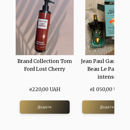
Brand Collection Tom
Jean Paul Gaultier 
Ford Lost Cherry
Beau Le Parfum
intense
₴220,00 UAH
₴1 050,00 UAH
Додати
Додати